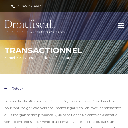
450-914-0997
TRANSACTIONNEL
/
/
Accueil
Services et spécialités
Transactionnel
Retour
Lorsque la planification est déterminée, les avocats de Droit Fiscal inc.
pourront rédiger les divers documents légaux en lien avec la transaction
ou la réorganisation proposée. Que ce soit dans un contexte d’achat ou
vente d’entreprise (par vente d’actions ou vente d’actifs) ou dans un